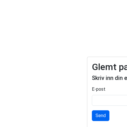
Glemt p
Skriv inn din 
E-post
Send