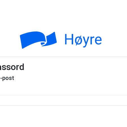
assord
e-post