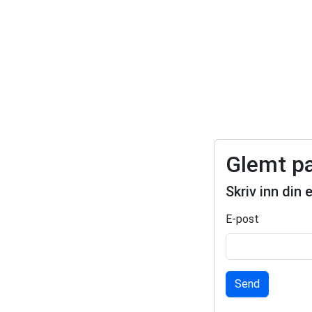
Glemt p
Skriv inn din 
E-post
Send