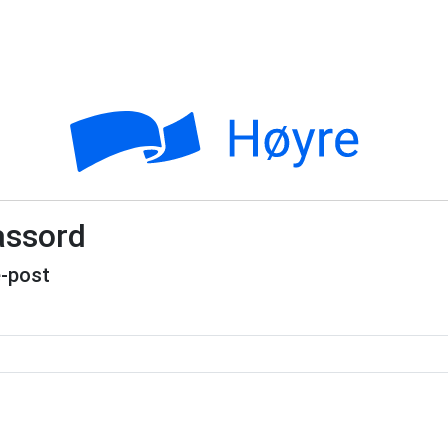
assord
e-post