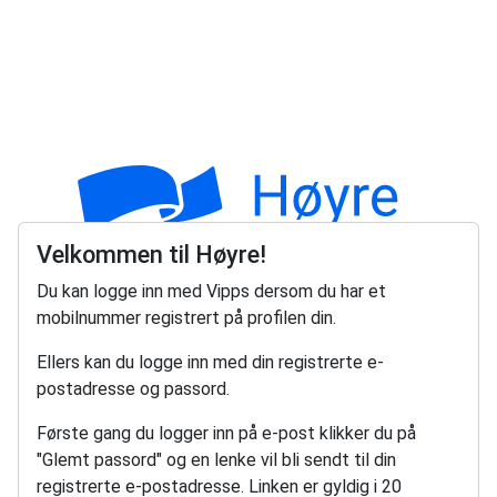
Velkommen til Høyre!
Du kan logge inn med Vipps dersom du har et
mobilnummer registrert på profilen din.
Ellers kan du logge inn med din registrerte e-
postadresse og passord.
Første gang du logger inn på e-post klikker du på
"Glemt passord" og en lenke vil bli sendt til din
registrerte e-postadresse. Linken er gyldig i 20