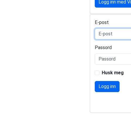
Logg inn med V
E-post
Passord
Husk meg
Logg inn