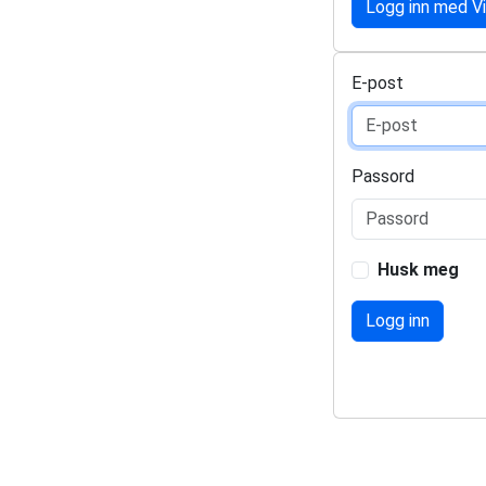
Logg inn med V
E-post
Passord
Husk meg
Logg inn