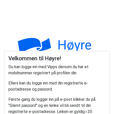
Velkommen til Høyre!
Du kan logge inn med Vipps dersom du har et
mobilnummer registrert på profilen din.
Ellers kan du logge inn med din registrerte e-
postadresse og passord.
Første gang du logger inn på e-post klikker du på
"Glemt passord" og en lenke vil bli sendt til din
registrerte e-postadresse. Linken er gyldig i 20