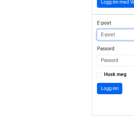
Logg inn med V
E-post
Passord
Husk meg
Logg inn