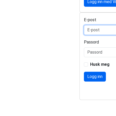
Logg inn med V
E-post
Passord
Husk meg
Logg inn