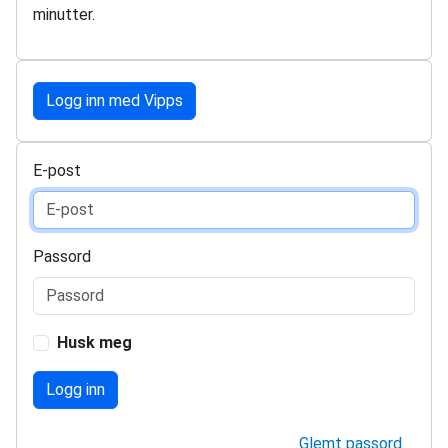
minutter.
Logg inn med Vipps
E-post
Passord
Husk meg
Logg inn
Glemt passord