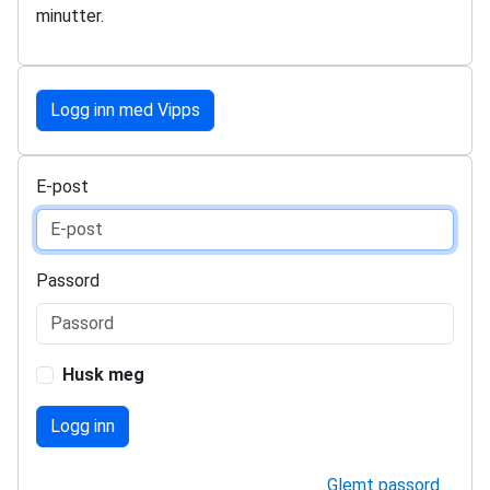
minutter.
Logg inn med Vipps
E-post
Passord
Husk meg
Logg inn
Glemt passord