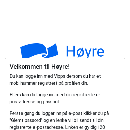
Velkommen til Høyre!
Du kan logge inn med Vipps dersom du har et
mobilnummer registrert på profilen din.
Ellers kan du logge inn med din registrerte e-
postadresse og passord.
Første gang du logger inn på e-post klikker du på
"Glemt passord" og en lenke vil bli sendt til din
registrerte e-postadresse. Linken er gyldig i 20