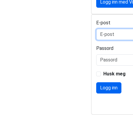
Logg inn med V
E-post
Passord
Husk meg
Logg inn