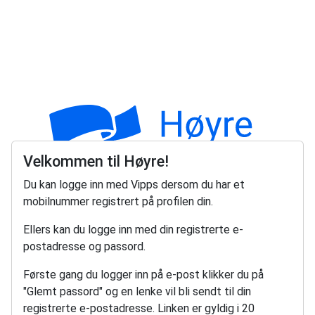
Velkommen til Høyre!
Du kan logge inn med Vipps dersom du har et
mobilnummer registrert på profilen din.
Ellers kan du logge inn med din registrerte e-
postadresse og passord.
Første gang du logger inn på e-post klikker du på
"Glemt passord" og en lenke vil bli sendt til din
registrerte e-postadresse. Linken er gyldig i 20